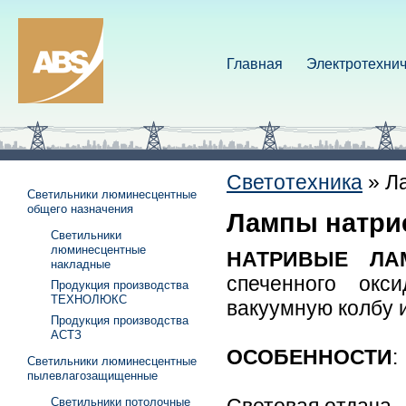
Главная
Электротехнич
Светотехника
»
Л
Светильники люминесцентные
общего назначения
Лампы натри
Светильники
люминесцентные
НАТРИВЫЕ ЛА
накладные
спеченного ок
Продукция производства
ТЕХНОЛЮКС
вакуумную колбу и
Продукция производства
АСТЗ
ОСОБЕННОСТИ
:
Светильники люминесцентные
пылевлагозащищенные
Светильники потолочные