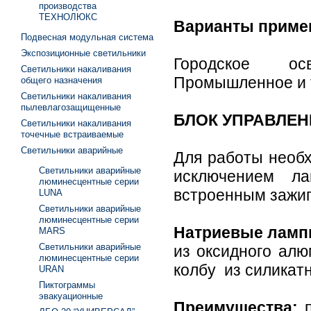
производства
ТЕХНОЛЮКС
Варианты приме
Подвесная модульная система
Экспозиционные светильники
Городское ос
Светильники накаливания
Промышленное и 
общего назначения
Светильники накаливания
пылевлагозащищенные
БЛОК УПРАВЛЕН
Светильники накаливания
точечные встраиваемые
Светильники аварийные
Для работы необх
Светильники аварийные
исключением л
люминесцентные серии
встроенным зажи
LUNA
Светильники аварийные
люминесцентные серии
Натриевые лам
MARS
Светильники аварийные
из оксидного ал
люминесцентные серии
колбу из силикатн
URAN
Пиктограммы
эвакуационные
Преимущества:
п