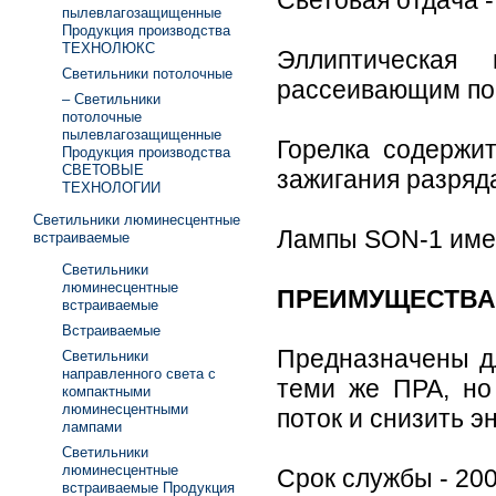
Световая отдача -
пылевлагозащищенные
Продукция производства
ТЕХНОЛЮКС
Эллиптическая
Светильники потолочные
рассеивающим по
– Светильники
потолочные
пылевлагозащищенные
Горелка содержи
Продукция производства
СВЕТОВЫЕ
зажигания разряд
ТЕХНОЛОГИИ
Светильники люминесцентные
Лампы SON-1 име
встраиваемые
Светильники
люминесцентные
ПРЕИМУЩЕСТВА
встраиваемые
Встраиваемые
Предназначены д
Светильники
направленного света с
теми же ПРА, но
компактными
люминесцентными
поток и снизить э
лампами
Светильники
люминесцентные
Срок службы - 200
встраиваемые Продукция