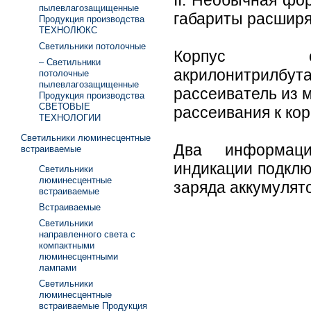
II. Необычная фо
пылевлагозащищенные
габариты расширя
Продукция производства
ТЕХНОЛЮКС
Светильники потолочные
Корпус с
– Светильники
акрилонитрилбута
потолочные
пылевлагозащищенные
рассеиватель из 
Продукция производства
СВЕТОВЫЕ
рассеивания к ко
ТЕХНОЛОГИИ
Светильники люминесцентные
Два информаци
встраиваемые
индикации подклю
Светильники
люминесцентные
заряда аккумулят
встраиваемые
Встраиваемые
Светильники
направленного света с
компактными
люминесцентными
лампами
Светильники
люминесцентные
встраиваемые Продукция