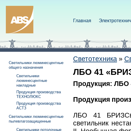
Главная
Электротехнич
Светотехника
»
С
Светильники люминесцентные
общего назначения
ЛБО 41 «БРИЗ
Светильники
люминесцентные
Продукция: ЛБО 
накладные
Продукция производства
ТЕХНОЛЮКС
Продукция прои
Продукция производства
АСТЗ
ЛБО 41 БРИЗСв
Светильники люминесцентные
пылевлагозащищенные
светильник неста
Светильники потолочные