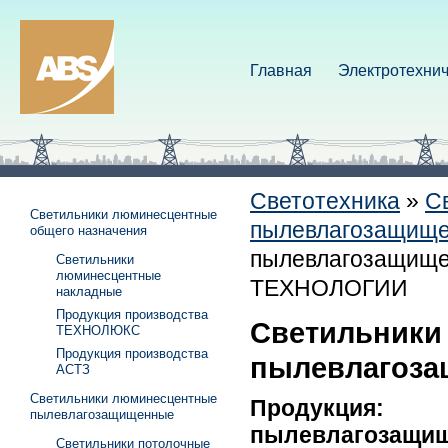
Главная
Электротехнич
Светотехника
»
С
Светильники люминесцентные
пылевлагозащищ
общего назначения
пылевлагозащище
Светильники
люминесцентные
ТЕХНОЛОГИИ
накладные
Продукция производства
Светильники
ТЕХНОЛЮКС
Продукция производства
пылевлагоз
АСТЗ
Светильники люминесцентные
Продукция
пылевлагозащищенные
пылевлагоза
Светильники потолочные