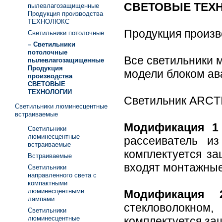
СВЕТОВЫЕ ТЕХ
пылевлагозащищенные
Продукция производства
ТЕХНОЛЮКС
Продукция прои
Светильники потолочные
– Светильники
потолочные
Все светильники 
пылевлагозащищенные
Продукция
модели блоком ав
производства
СВЕТОВЫЕ
ТЕХНОЛОГИИ
Светильник ARCT
Светильники люминесцентные
встраиваемые
Модификация 1
Светильники
люминесцентные
рассеиватель и
встраиваемые
комплектуется за
Встраиваемые
входят монтажные
Светильники
направленного света с
компактными
люминесцентными
Модификация 
лампами
стекловолокно
Светильники
люминесцентные
комплектуется за