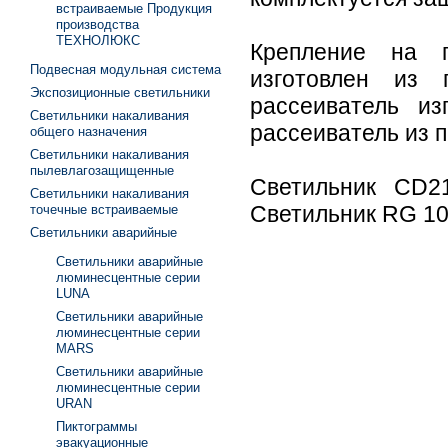
встраиваемые Продукция
производства
ТЕХНОЛЮКС
Крепление на п
Подвесная модульная система
изготовлен из 
Экспозиционные светильники
рассеиватель и
Светильники накаливания
рассеиватель из 
общего назначения
Светильники накаливания
пылевлагозащищенные
Светильник CD2
Светильники накаливания
Светильник RG 1
точечные встраиваемые
Светильники аварийные
Светильники аварийные
люминесцентные серии
LUNA
Светильники аварийные
люминесцентные серии
MARS
Светильники аварийные
люминесцентные серии
URAN
Пиктограммы
эвакуационные