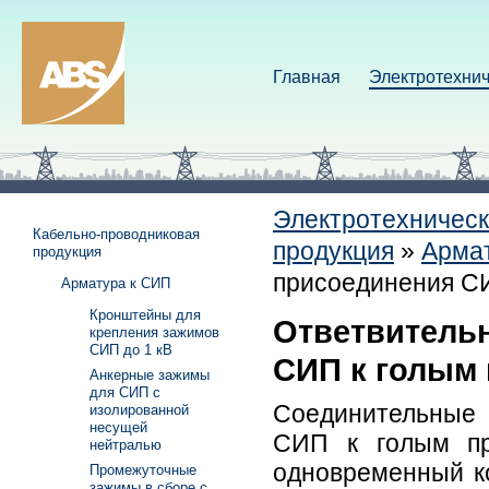
Главная
Электротехнич
Электротехническ
Кабельно-проводниковая
продукция
»
Арма
продукция
присоединения С
Арматура к СИП
Кронштейны для
Ответвитель
крепления зажимов
СИП до 1 кВ
СИП к голым
Анкерные зажимы
для СИП с
Соединительные
изолированной
несущей
СИП к голым пр
нейтралью
одновременный ко
Промежуточные
зажимы в сборе с