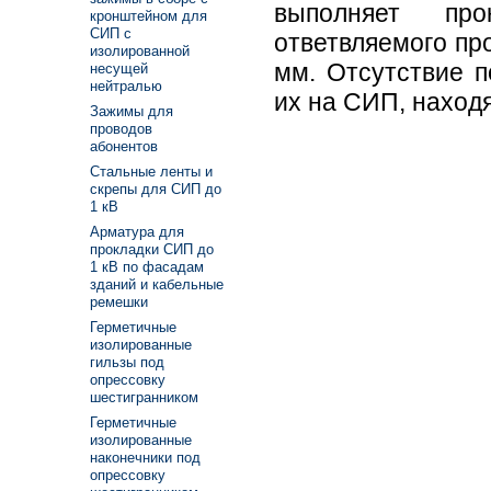
выполняет про
кронштейном для
СИП с
ответвляемого пр
изолированной
мм. Отсутствие п
несущей
нейтралью
их на СИП, наход
Зажимы для
проводов
абонентов
Стальные ленты и
скрепы для СИП до
1 кВ
Арматура для
прокладки СИП до
1 кВ по фасадам
зданий и кабельные
ремешки
Герметичные
изолированные
гильзы под
опрессовку
шестигранником
Герметичные
изолированные
наконечники под
опрессовку