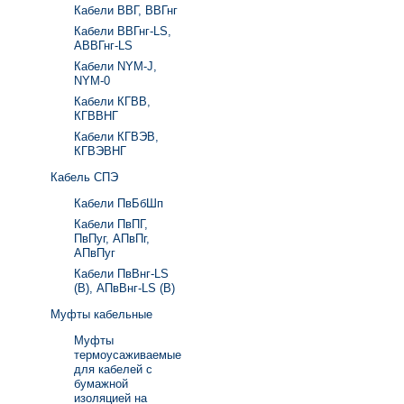
Кабели ВВГ, ВВГнг
Кабели ВВГнг-LS,
АВВГнг-LS
Кабели NYM-J,
NYM-0
Кабели КГВВ,
КГВВНГ
Кабели КГВЭВ,
КГВЭВНГ
Кабель СПЭ
Кабели ПвБбШп
Кабели ПвПГ,
ПвПуг, АПвПг,
АПвПуг
Кабели ПвВнг-LS
(В), АПвВнг-LS (В)
Муфты кабельные
Муфты
термоусаживаемые
для кабелей с
бумажной
изоляцией на