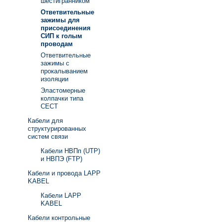
шестигранником
Ответвительные
зажимы для
присоединения
СИП к голым
проводам
Ответвительные
зажимы с
прокалыванием
изоляции
Эластомерные
колпачки типа
СЕСТ
Кабели для
структурированных
систем связи
Кабели НВПп (UTP)
и НВПЭ (FTP)
Кабели и провода LAPP
KABEL
Кабели LAPP
KABEL
Кабели контрольные